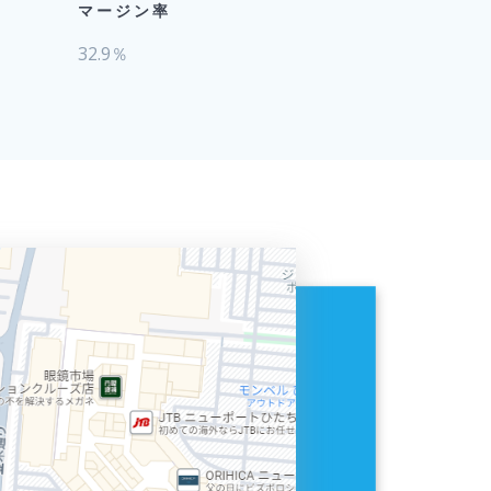
マージン率
32.9％