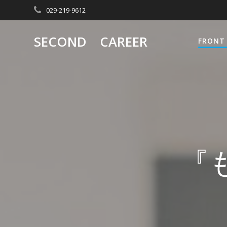
コ
029-219-9612
ン
テ
SECOND CAREER
FRONT
ン
ツ
へ
ス
キ
ッ
プ
『